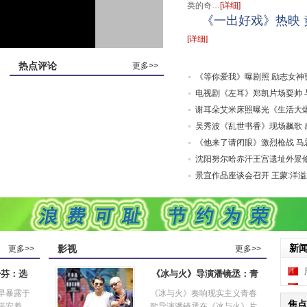
类的奇…
[详细]
《一出好戏》热映
[详细]
热点评论
更多>>
《等你爱我》曝剧照 励志女神
感
电视剧《左耳》郑凯片场耍帅 
员
谢耳朵艾米床照曝光《生活大
等了
吴秀波《乱世书香》现场飙歌 
虹
《他来了请闭眼》激烈枪战 马
后
沈阳努尔哈赤汗王宫遗址外景
成
景宜作品座谈会召开 王蒙:洋
疆各
新
影视
更多>>
更多>>
少芬：选
《冰与火》导演潘镜丞：青
早暴露于
《冰与火》奏响现实主义青春
焦点
平安着
歌导演潘镜丞在《冰与火》片