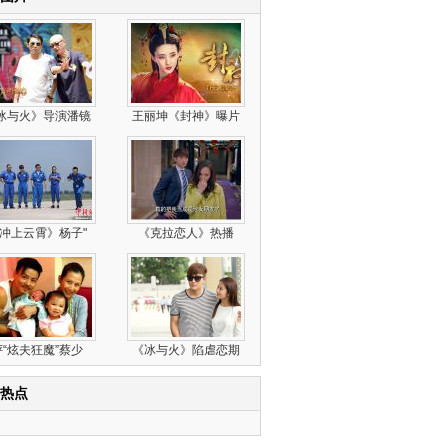
冰与火》导演潘镜
王丽坤《封神》曝片
冲上云霄》杨子"
《克拉恋人》热播
评“炫夫狂魔”蔡少
《冰与火》陷虐恋期
热点