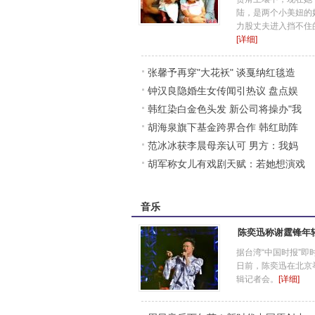
陆，是两个小美妞的
力股丈夫进入挡不住的上
[详细]
张馨予再穿"大花袄" 谈戛纳红毯造
钟汉良隐婚生女传闻引热议 盘点娱
型:那不算跌
韩红染白金色头发 新公司将操办"我
乐圈曾隐婚
胡海泉旗下基金跨界合作 韩红助阵
是歌手"巡
范冰冰获李晨母亲认可 男方：我妈
自认创业者(
胡军称女儿有戏剧天赋：若她想演戏
觉得她特别
我会推她一
音乐
陈奕迅称谢霆锋年
据台湾“中国时报”即
日前，陈奕迅在北京
辑记者会。
[详细]