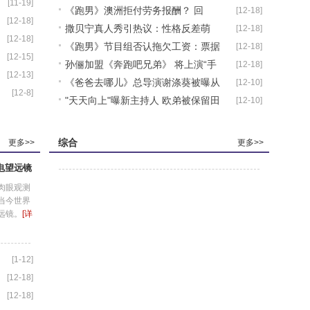
[11-19]
《跑男》澳洲拒付劳务报酬？ 回
[12-18]
[12-18]
撒贝宁真人秀引热议：性格反差萌
[12-18]
应：消息不实
[12-18]
《跑男》节目组否认拖欠工资：票据
[12-18]
恶搞队友(图
[12-15]
孙俪加盟《奔跑吧兄弟》 将上演“手
[12-18]
在邮寄途中
[12-13]
《爸爸去哪儿》总导演谢涤葵被曝从
[12-10]
撕邓超”(
[12-8]
"天天向上"曝新主持人 欧弟被保留田
[12-10]
湖南卫视离
源明年回
综合
更多>>
更多>>
电望远镜
肉眼观测
当今世界
远镜。
[详
[1-12]
[12-18]
[12-18]