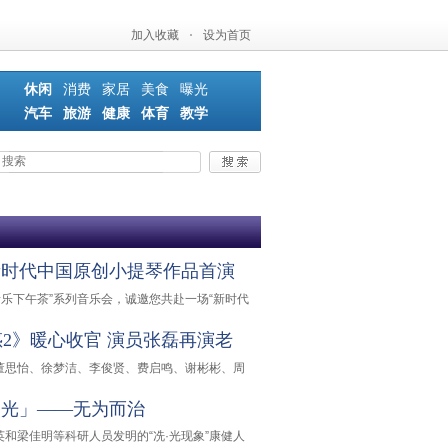
加入收藏
·
设为首页
休闲
消费
家居
美食
曝光
汽车
旅游
健康
体育
教学
新时代中国原创小提琴作品首演
音乐下午茶”系列音乐会，诚邀您共赴一场“新时代
2》暖心收官 演员张磊再演老
董思怡、徐梦洁、李俊贤、费启鸣、谢彬彬、周
之光」——无为而治
和梁佳明等科研人员发明的“冼·光现象”康健人