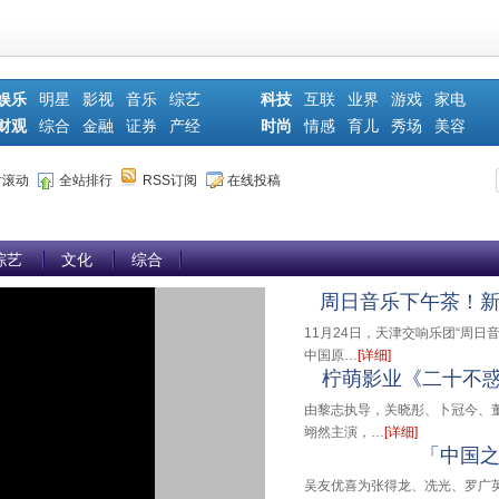
娱乐
明星
影视
音乐
综艺
科技
互联
业界
游戏
家电
财观
综合
金融
证券
产经
时尚
情感
育儿
秀场
美容
时滚动
全站排行
RSS订阅
在线投稿
综艺
文化
综合
周日音乐下午茶！
11月24日，天津交响乐团“周日
中国原…
[详细]
柠萌影业《二十不惑
由黎志执导，关晓彤、卜冠今、
翊然主演，…
[详细]
「中国
吴友优喜为张得龙、冼光、罗广英