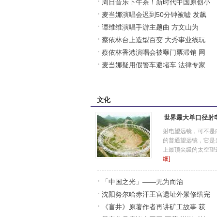
周日音乐下午茶！新时代中国原创小
麦当娜演唱会迟到50分钟被嘘 发飙
提琴作品首
谭维维演唱手游主题曲 方文山为
怒骂歌迷(图
蔡依林台上造型百变 大秀事业线玩
《无间狱》作
蔡依林香港演唱会被曝门票滞销 网
自拍(图)
麦当娜疑用假警车避堵车 法律专家
站5折出售(
称若查实将
文化
世界最大单口径射
射电望远镜，可不是
的普通望远镜，它是
上最顶尖级的太空望
细]
「中国之光」——无为而治
沈阳努尔哈赤汗王宫遗址外景修缮完
《盲井》原著作者再讲矿工故事 获
成 对外开