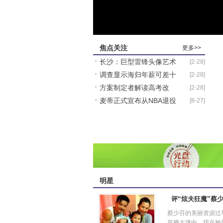
焦点关注
更多>>
长沙：巨型雷锋头像艺术
[2-28]
调查显示海归年薪可差十
[2-28]
雕像亮相雷锋故乡
方案制定者解读高考改
[2-28]
万 二线城市吸引力增
麦蒂正式宣布从NBA退役
[8-27]
革：会考综评或入高考评
表态仍可能重返中国
明星
评“炫夫狂魔”蔡
蔡少芬的美丽资源过
贫瘠土壤中，现在她