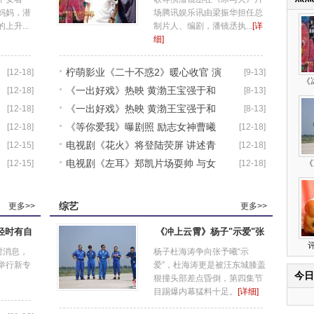
妈妈，潜
场腾讯娱乐讯由梁振华担任总
升...
制片人、编剧，潘镜丞执...
[详
细]
柠萌影业《二十不惑2》暖心收官 演
[12-18]
[9-13]
《
《一出好戏》热映 黄渤王宝强于和
[12-18]
[8-13]
员张磊再演
《一出好戏》热映 黄渤王宝强于和
[12-18]
[8-13]
伟张磊荒岛
《等你爱我》曝剧照 励志女神曹曦
[12-18]
[12-18]
伟张磊荒岛
电视剧《花火》将登陆荧屏 讲述青
[12-15]
[12-18]
文感情归属
电视剧《左耳》郑凯片场耍帅 与女
[12-15]
[12-18]
《
春梦想和奋
演员恩爱拥
综艺
更多>>
更多>>
轻时有自
《冲上云霄》杨子"示爱"张
时消息，
杨子杜海涛争向张予曦“示
举行新专
爱”，杜海涛更是被汪东城膝盖
今日
狠撞头部差点昏倒，第四集节
目踢爆内幕猛料十足。
[详细]