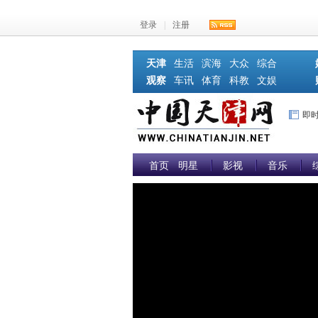
登录
|
注册
天津
生活
滨海
大众
综合
观察
车讯
体育
科教
文娱
即
首页
明星
影视
音乐